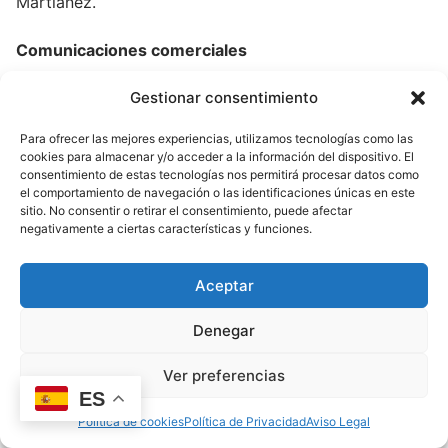
Martiañez.
Comunicaciones comerciales
En aplicación de la LSSI. María Bautista Martiañez no
Gestionar consentimiento
enviará comunicaciones publicitarias o promocionales
Para ofrecer las mejores experiencias, utilizamos tecnologías como las
por correo electrónico u otro medio de comunicación
cookies para almacenar y/o acceder a la información del dispositivo. El
electrónica equivalente que previamente no hubieran
consentimiento de estas tecnologías nos permitirá procesar datos como
el comportamiento de navegación o las identificaciones únicas en este
sido solicitadas o expresamente autorizadas por los
sitio. No consentir o retirar el consentimiento, puede afectar
destinatarios de las mismas.
negativamente a ciertas características y funciones.
En el caso de usuarios con los que exista una relación
Aceptar
contractual previa, María Bautista Martiañez sí está
autorizado al envío de comunicaciones comerciales
Denegar
referentes a productos o servicios de María Bautista
Martiañez que sean similares a los que inicialmente
Ver preferencias
fueron objeto de contratación con el cliente.
ES
Política de cookies
Política de Privacidad
Aviso Legal
En todo caso, el usuario, tras acreditar su identidad,